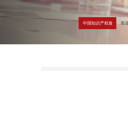
中国知识产权服务
香