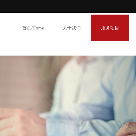
首页/Home
关于我们
服务项目
专业法律服务团队
为中小企业​提供***法律支