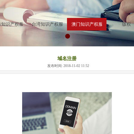
港知识产权服务
台湾知识产权服务
澳门知识产权服务
版权
域名注册
发布时间: 2018-11-02 11:52