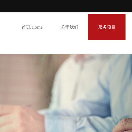
首页/Home
关于我们
服务项目
专业法律服务团队
为中小企业​提供***法律支