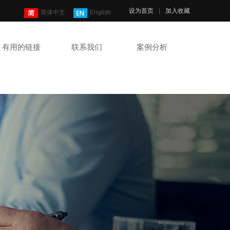
设为首页
|
加入收藏
简体中文
English
有用的链接
联系我们
案例分析
持